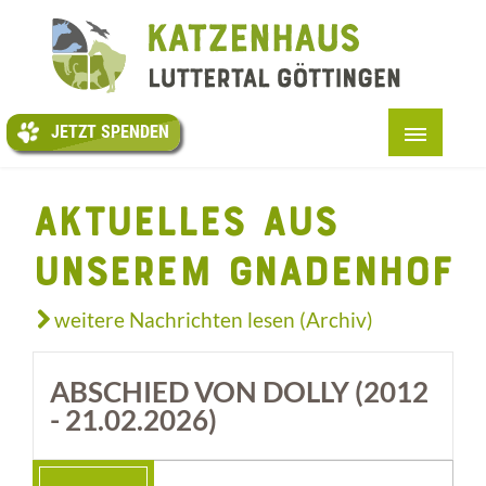
JETZT
SPENDEN
JETZT SPENDEN
START
AKTUELLES AUS
+
ÜBER UNS
UNSEREM GNADENHOF
+
UNSERE (PATEN-)KATZEN
+
HELFEN
weitere Nachrichten lesen (Archiv)
TESTAMENTE
ABSCHIED VON DOLLY (2012
+
ARTIKEL
- 21.02.2026)
+
INFOS
KONTAKT