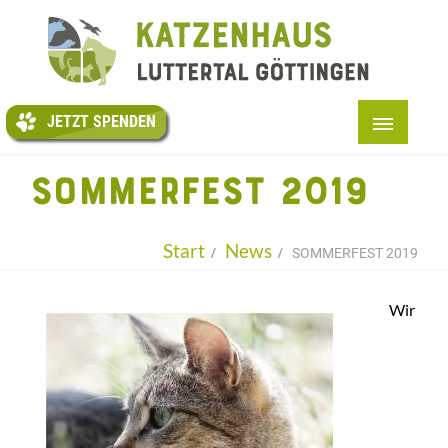
JETZT
SPENDEN
JETZT SPENDEN
START
SOMMERFEST 2019
+
ÜBER UNS
+
UNSERE (PATEN-)KATZEN
Start
News
SOMMERFEST 2019
+
HELFEN
Wir
TESTAMENTE
+
ARTIKEL
+
INFOS
KONTAKT