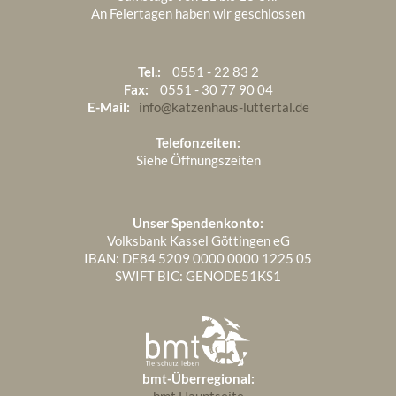
2015
An Feiertagen haben wir geschlossen
Juli 2016
1
März 2018
1
1970
Dezember 2015
1
Juni 2016
3
Tel.:
0551 - 22 83 2
Januar 1970
3
November 2015
2
Fax:
0551 - 30 77 90 04
Mai 2016
3
E-Mail:
info@katzenhaus-luttertal.de
April 2016
1
Telefonzeiten:
Siehe Öffnungszeiten
März 2016
2
Februar 2016
1
Unser Spendenkonto:
Januar 2016
1
Volksbank Kassel Göttingen eG
IBAN: DE84 5209 0000 0000 1225 05
SWIFT BIC: GENODE51KS1
bmt-Überregional: