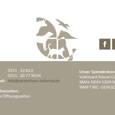
0551 - 22 83 2
Unser Spendenkon
:
0551 - 30 77 90 04
Volksbank Kassel G
il:
info@katzenhaus-luttertal.de
IBAN: DE84 5209 0
SWIFT BIC: GENO
fonzeiten:
e Öffnungszeiten