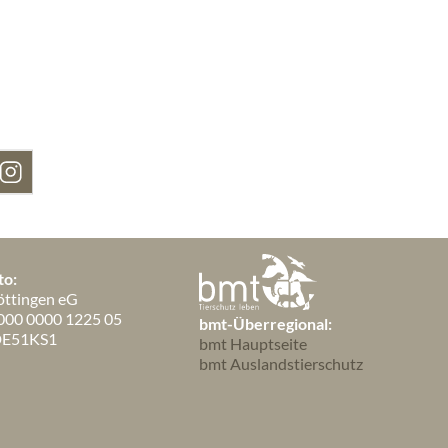
April 2016
1
März 2016
2
Februar 2016
1
Januar 2016
1
to:
öttingen eG
000 0000 1225 05
bmt-Überregional:
DE51KS1
bmt Hauptseite
bmt Auslandstierschutz